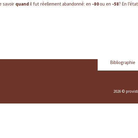
e savoir
quand
il fut réellement abandonné: en
-80
ou en
-58
? En l’éta
Bibliographie
2026 © provisti