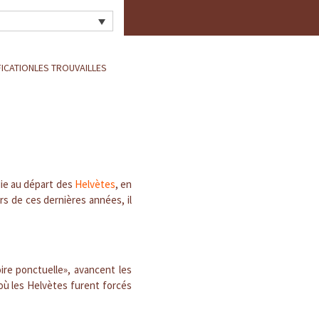
FICATION
LES TROUVAILLES
ndie au départ des
Helvètes
, en
urs de ces dernières années, il
ire ponctuelle», avancent les
où les Helvètes furent forcés