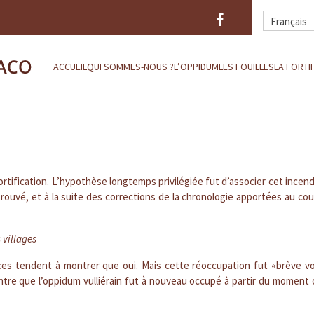
Français
ACCUEIL
QUI SOMMES-NOUS ?
L’OPPIDUM
LES FOUILLES
LA FORTI
 fortification. L’hypothèse longtemps privilégiée fut d’associer cet ince
etrouvé, et à la suite des corrections de la chronologie apportées au co
 villages
ces tendent à montrer que oui. Mais cette réoccupation fut «brève vo
tre que l’oppidum vulliérain fut à nouveau occupé à partir du moment 