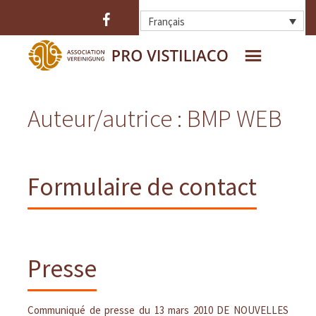
Français
ACCUEIL
QUI SOMMES-NOUS ?
Auteur/autrice :
BMP WEB
L’OPPIDUM
LES FOUILLES
LA FORTIFICATION
LES TROUVAILLES
Formulaire de contact
Presse
Communiqué de presse du 13 mars 2010 DE NOUVELLES