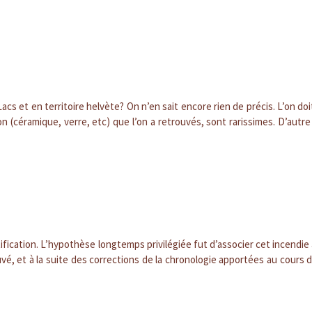
acs et en territoire helvète? On n’en sait encore rien de précis. L’on do
on (céramique, verre, etc) que l’on a retrouvés, sont rarissimes. D’aut
ortification. L’hypothèse longtemps privilégiée fut d’associer cet incendi
ouvé, et à la suite des corrections de la chronologie apportées au cours 