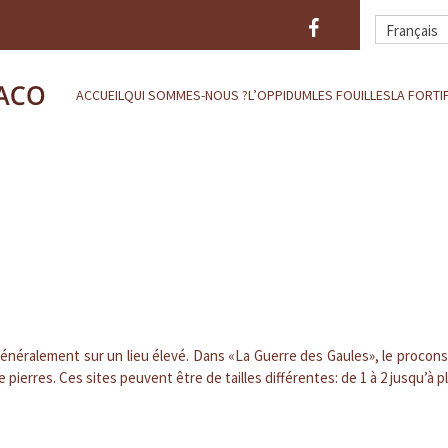
Français
ACCUEIL
QUI SOMMES-NOUS ?
L’OPPIDUM
LES FOUILLES
LA FORTI
 généralement sur un lieu élevé. Dans «La Guerre des Gaules», le procon
 pierres. Ces sites peuvent être de tailles différentes: de 1 à 2 jusqu’à 