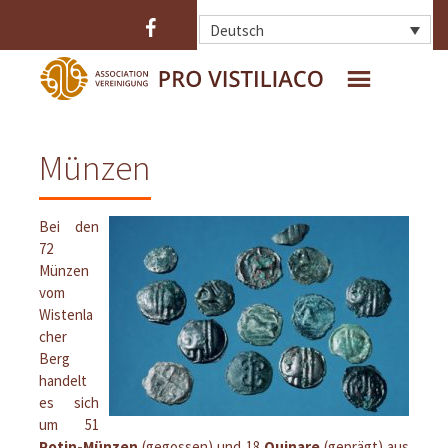
Deutsch
HOME
WER SIND WIR ?
Münzen
DAS OPPIDUM
DIE AUSGRABUNGEN
DIE BEFESTIGUNG
DIE FUNDE
Bei den
72
Münzen
vom
Wistenla
cher
Berg
handelt
es sich
um 51
Potin-Münzen
(gegossen) und 18
Quinare
(geprägt) aus