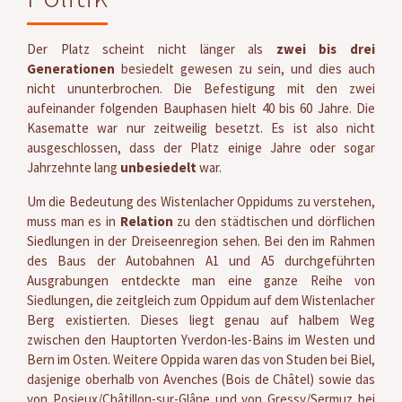
Der Platz scheint nicht länger als
zwei bis drei
Generationen
besiedelt gewesen zu sein, und dies auch
nicht ununterbrochen. Die Befestigung mit den zwei
aufeinander folgenden Bauphasen hielt 40 bis 60 Jahre. Die
Kasematte war nur zeitweilig besetzt. Es ist also nicht
ausgeschlossen, dass der Platz einige Jahre oder sogar
Jahrzehnte lang
unbesiedelt
war.
Um die Bedeutung des Wistenlacher Oppidums zu verstehen,
muss man es in
Relation
zu den städtischen und dörflichen
Siedlungen in der Dreiseenregion sehen. Bei den im Rahmen
des Baus der Autobahnen A1 und A5 durchgeführten
Ausgrabungen entdeckte man eine ganze Reihe von
Siedlungen, die zeitgleich zum Oppidum auf dem Wistenlacher
Berg existierten. Dieses liegt genau auf halbem Weg
zwischen den Hauptorten Yverdon-les-Bains im Westen und
Bern im Osten. Weitere Oppida waren das von Studen bei Biel,
dasjenige oberhalb von Avenches (Bois de Châtel) sowie das
von Posieux/Châtillon-sur-Glâne und von Gressy/Sermuz bei