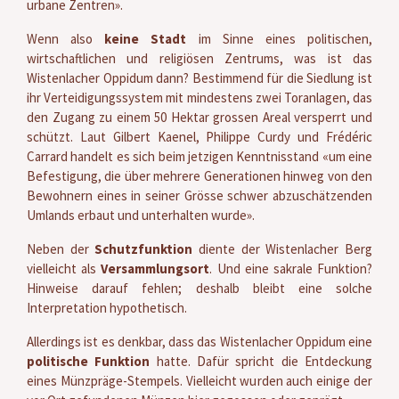
urbane Zentren».
Wenn also
keine Stadt
im Sinne eines politischen,
wirtschaftlichen und religiösen Zentrums, was ist das
Wistenlacher Oppidum dann? Bestimmend für die Siedlung ist
ihr Verteidigungssystem mit mindestens zwei Toranlagen, das
den Zugang zu einem 50 Hektar grossen Areal versperrt und
schützt. Laut Gilbert Kaenel, Philippe Curdy und Frédéric
Carrard handelt es sich beim jetzigen Kenntnisstand «um eine
Befestigung, die über mehrere Generationen hinweg von den
Bewohnern eines in seiner Grösse schwer abzuschätzenden
Umlands erbaut und unterhalten wurde».
Neben der
Schutzfunktion
diente der Wistenlacher Berg
vielleicht als
Versammlungsort
. Und eine sakrale Funktion?
Hinweise darauf fehlen; deshalb bleibt eine solche
Interpretation hypothetisch.
Allerdings ist es denkbar, dass das Wistenlacher Oppidum eine
politische Funktion
hatte. Dafür spricht die Entdeckung
eines Münzpräge-Stempels. Vielleicht wurden auch einige der