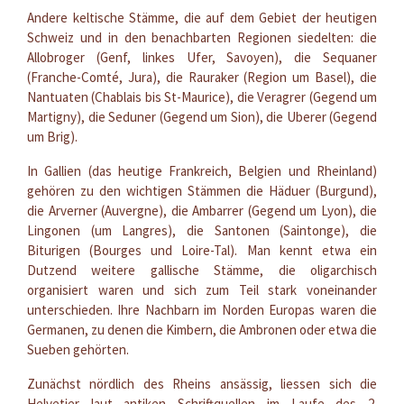
Andere keltische Stämme, die auf dem Gebiet der heutigen
Schweiz und in den benachbarten Regionen siedelten: die
Allobroger (Genf, linkes Ufer, Savoyen), die Sequaner
(Franche-Comté, Jura), die Rauraker (Region um Basel), die
Nantuaten (Chablais bis St-Maurice), die Veragrer (Gegend um
Martigny), die Seduner (Gegend um Sion), die Uberer (Gegend
um Brig).
In Gallien (das heutige Frankreich, Belgien und Rheinland)
gehören zu den wichtigen Stämmen die Häduer (Burgund),
die Arverner (Auvergne), die Ambarrer (Gegend um Lyon), die
Lingonen (um Langres), die Santonen (Saintonge), die
Biturigen (Bourges und Loire-Tal). Man kennt etwa ein
Dutzend weitere gallische Stämme, die oligarchisch
organisiert waren und sich zum Teil stark voneinander
unterschieden. Ihre Nachbarn im Norden Europas waren die
Germanen, zu denen die Kimbern, die Ambronen oder etwa die
Sueben gehörten.
Zunächst nördlich des Rheins ansässig, liessen sich die
Helvetier laut antiken Schriftquellen im Laufe des 2.