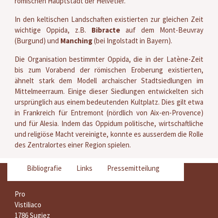
römischen Hauptstadt der Helvetier.
In den keltischen Landschaften existierten zur gleichen Zeit
wichtige Oppida, z.B.
Bibracte
auf dem Mont-Beuvray
(Burgund) und
Manching
(bei Ingolstadt in Bayern).
Die Organisation bestimmter Oppida, die in der Latène-Zeit
bis zum Vorabend der römischen Eroberung existierten,
ähnelt stark dem Modell archaischer Stadtsiedlungen im
Mittelmeerraum. Einige dieser Siedlungen entwickelten sich
ursprünglich aus einem bedeutenden Kultplatz. Dies gilt etwa
in Frankreich für Entremont (nördlich von Aix-en-Provence)
und für Alesia. Indem das Oppidum politische, wirtschaftliche
und religiöse Macht vereinigte, konnte es ausserdem die Rolle
des Zentralortes einer Region spielen.
Bibliografie
Links
Pressemitteilung
Pro
Vistiliaco
1786 Sugiez