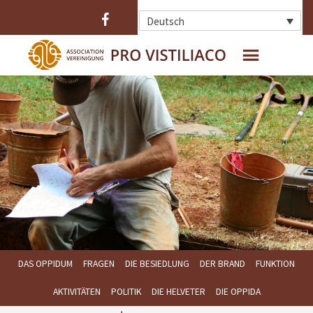
Deutsch
HOME
WER SIND WIR ?
DAS OPPIDUM
DIE AUSGRABUNGEN
DIE BEFESTIGUNG
DIE FUNDE
DAS OPPIDUM
FRAGEN
DIE BESIEDLUNG
DER BRAND
FUNKTION
AKTIVITÄTEN
POLITIK
DIE HELVETER
DIE OPPIDA