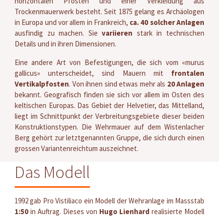
horizontalen Pfosten und einer Verkleidung aus
Trockenmauerwerk besteht. Seit 1875 gelang es Archäologen
in Europa und vor allem in Frankreich,
ca. 40 solcher Anlagen
ausfindig zu machen. Sie
variieren
stark in technischen
Details und in ihren Dimensionen.
Eine andere Art von Befestigungen, die sich vom «murus
gallicus» unterscheidet, sind Mauern mit
frontalen
Vertikalpfosten
. Von ihnen sind etwas mehr als
20 Anlagen
bekannt. Geografisch finden sie sich vor allem im Osten des
keltischen Europas. Das Gebiet der Helvetier, das Mittelland,
liegt im Schnittpunkt der Verbreitungsgebiete dieser beiden
Konstruktionstypen. Die Wehrmauer auf dem Wistenlacher
Berg gehört zur letztgenannten Gruppe, die sich durch einen
grossen Variantenreichtum auszeichnet.
Das Modell
1992 gab Pro Vistiliaco ein Modell der Wehranlage im Massstab
1:50
in Auftrag. Dieses von
Hugo Lienhard
realisierte Modell