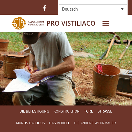
Deutsch
HOME
WER SIND WIR ?
DAS OPPIDUM
DIE AUSGRABUNGEN
DIE BEFESTIGUNG
DIE FUNDE
DIE BEFESTIGUNG
KONSTRUKTION
TORE
STRASSE
MURUS GALLICUS
DAS MODELL
DIE ANDERE WEHRMAUER