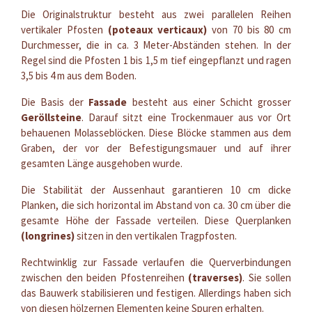
Die Originalstruktur besteht aus zwei parallelen Reihen
vertikaler Pfosten
(poteaux verticaux)
von 70 bis 80 cm
Durchmesser, die in ca. 3 Meter-Abständen stehen. In der
Regel sind die Pfosten 1 bis 1,5 m tief eingepflanzt und ragen
3,5 bis 4 m aus dem Boden.
Die Basis der
Fassade
besteht aus einer Schicht grosser
Geröllsteine
. Darauf sitzt eine Trockenmauer aus vor Ort
behauenen Molasseblöcken. Diese Blöcke stammen aus dem
Graben, der vor der Befestigungsmauer und auf ihrer
gesamten Länge ausgehoben wurde.
Die Stabilität der Aussenhaut garantieren 10 cm dicke
Planken, die sich horizontal im Abstand von ca. 30 cm über die
gesamte Höhe der Fassade verteilen. Diese Querplanken
(longrines)
sitzen in den vertikalen Tragpfosten.
Rechtwinklig zur Fassade verlaufen die Querverbindungen
zwischen den beiden Pfostenreihen
(traverses)
. Sie sollen
das Bauwerk stabilisieren und festigen. Allerdings haben sich
von diesen hölzernen Elementen keine Spuren erhalten.