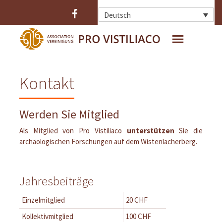
Deutsch
HOME
WER SIND WIR ?
Kontakt
DAS OPPIDUM
DIE AUSGRABUNGEN
DIE BEFESTIGUNG
DIE FUNDE
Werden Sie Mitglied
Als Mitglied von Pro Vistiliaco
unterstützen
Sie die
archäologischen Forschungen auf dem Wistenlacherberg.
Jahresbeiträge
Einzelmitglied
20 CHF
Kollektivmitglied
100 CHF